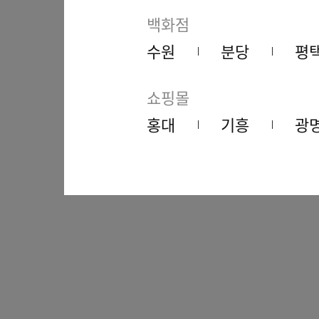
백화점
수원
분당
평
쇼핑몰
홍대
기흥
광