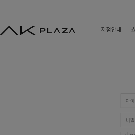
AK
지점안내
PLAZA
백화점
쇼핑몰
쇼핑뉴스
수원
홍대
사은&이벤트
분당
기흥
당첨자발표
평택
광명
원주
금정
세종