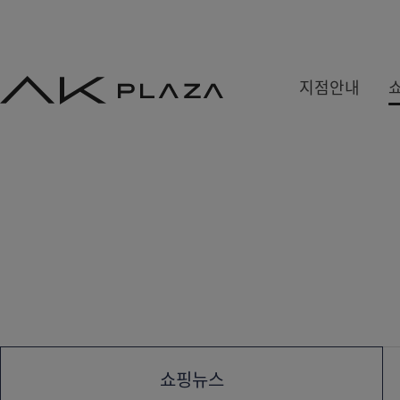
AK
지점안내
PLAZA
백화점
쇼핑몰
쇼핑뉴스
수원
홍대
사은&이벤트
분당
기흥
당첨자발표
평택
광명
원주
금정
세종
쇼핑뉴스