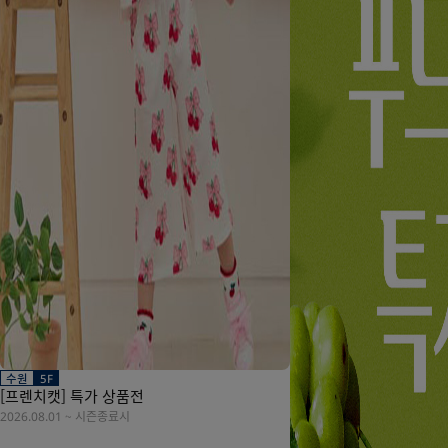
수원
5F
[프렌치캣] 특가 상품전
2026.08.01
~
시즌종료시