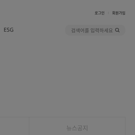
로그인
회원가입
검
ESG
색
우수고객혜택
윤리경영
AK멤버스 CLUB
사회공헌
자주하는 질문
Return To Green
1:1 문의
뉴스공지