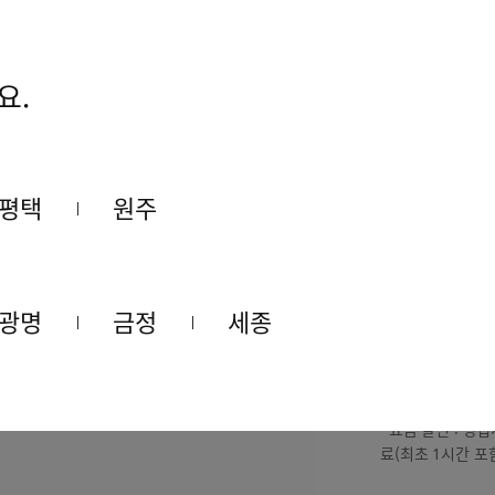
요.
주차 안내
평택
원주
AK PLAZA 세
· 상업시설 30분 
(추가 기본요금 1시
· 요금 할인 : 상
광명
금정
세종
AK& 세종
· 상업시설 1시간
(추가 기본요금 30
· 요금 할인 : 
료(최초 1시간 포