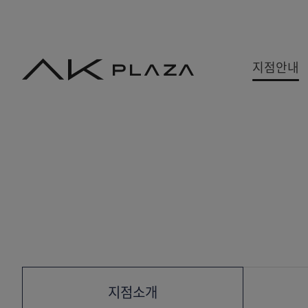
AK
지점안내
PLAZA
백화점
쇼핑몰
쇼핑뉴스
수원
홍대
사은&이벤트
분당
기흥
당첨자발표
평택
광명
원주
금정
세종
지점소개