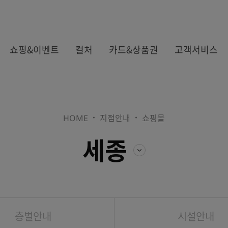
쇼핑&이벤트
컬처
카드&상품권
고객서비스
HOME
지점안내
쇼핑몰
카드
세종
상품권
more
층별안내
시설안내