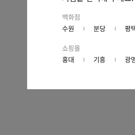
백화점
수원
분당
평
쇼핑몰
홍대
기흥
광