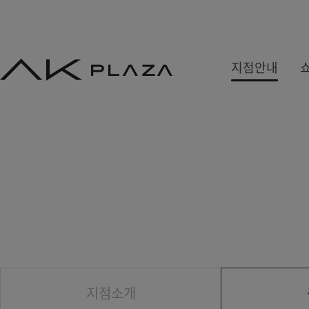
AK
지점안내
PLAZA
백화점
쇼핑몰
쇼핑뉴스
수원
홍대
사은&이벤트
분당
기흥
당첨자발표
평택
광명
원주
금정
세종
지점소개