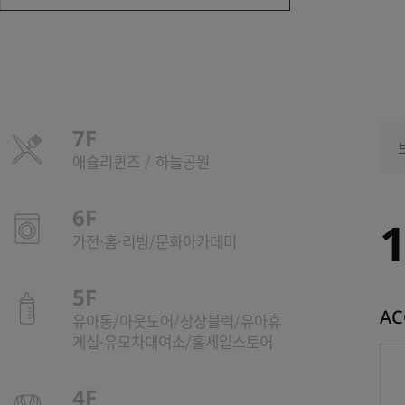
7F
애슐리퀸즈 / 하늘공원
6F
가전·홈·리빙/문화아카데미
5F
AC
유아동/아웃도어/상상블럭/유아휴
게실·유모차대여소/홀세일스토어
4F