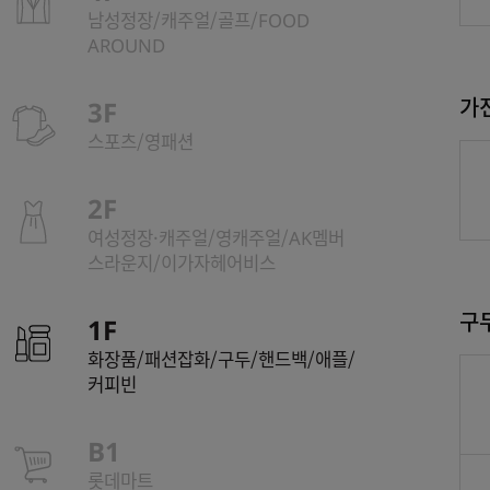
남성정장/캐주얼/골프/FOOD
AROUND
가
3F
스포츠/영패션
2F
여성정장·캐주얼/영캐주얼/AK멤버
스라운지/이가자헤어비스
구
1F
화장품/패션잡화/구두/핸드백/애플/
커피빈
B1
롯데마트