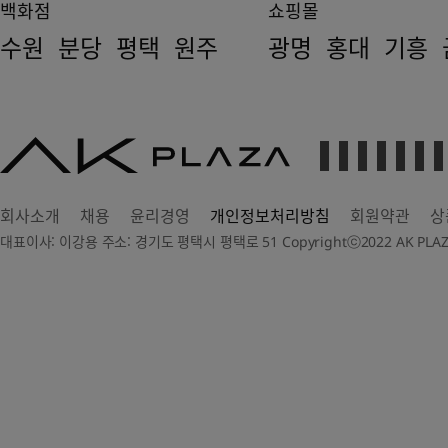
백화점
쇼핑몰
수원
분당
평택
원주
광명
홍대
기흥
AK
PLAZA
회사소개
채용
윤리경영
개인정보처리방침
회원약관
상
대표이사: 이강용 주소: 경기도 평택시 평택로 51 Copyrightⓒ2022 AK PLAZA Dep